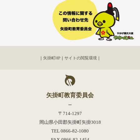
｜
矢掛町HP
｜
サイトの閲覧環境
｜
矢掛町教育委員会
ー
〒714-1297
岡山県小田郡矢掛町矢掛
3018
TEL 0866-82-
1080
FAX 0866-82-
1454