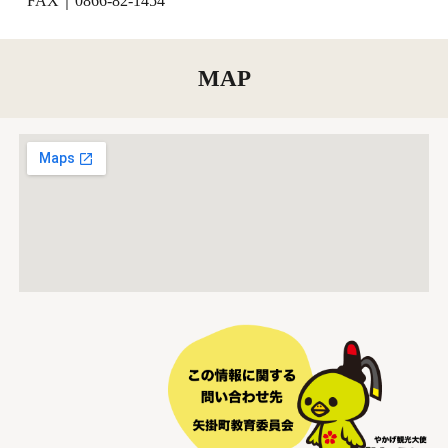
FAX｜0866-82-
1454
MAP