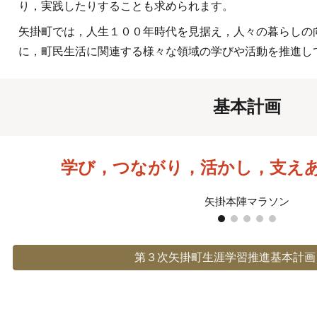
り
，
実践したりすることも求められます。
矢掛町では
，
人生１００年時代を見据え
，
人々の暮らしの
に
，
町民生活に関連する様々な領域の学びや活動を推進し
基本計画
学び
つながり
活かし
支え
，
，
，
矢掛本陣マラソン
第３次矢掛町生涯学習推進基本計画【