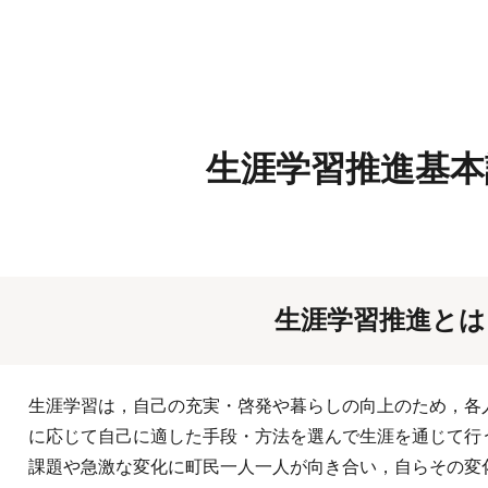
ip to main content
Skip to navigat
生涯学習推進基本
生涯学習推進とは
生涯学習は
，
自己の充実・啓発や暮らしの向上のため
，
各
に応じて自己に適した手段・方法を選んで生涯を通じて行
課題や急激な変化に町民一人一人が向き合い
，
自らその変