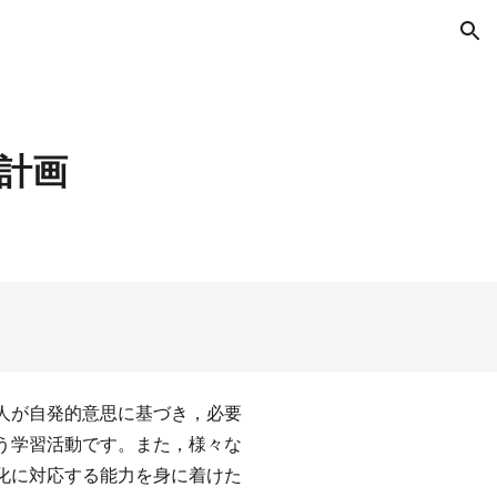
ion
計画
人が自発的意思に基づき
，
必要
う学習活動です。また
，
様々な
化に対応する能力を身に着けた