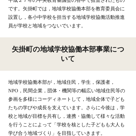
平成２７年の中央教育審議会の答申で措置されたもの
です。矢掛町では
，
地域学校協働本部を教育委員会に
設置し
，
各小中学校を担当する地域学校協働活動推進
員が学校と地域をつないでいます。
矢掛町の地域学校協働本部事業につ
いて
地域学校協働本部が
，
地域住民
，
学生
，
保護者
，
NPO
，
民間企業
，
団体・機関等の幅広い地域住民等の
参画を多様にコーディネートして
，
地域全体で子ども
たちの学びや成長を支えています。さらに今後は
，
学
校と地域が目標を共有し
，
連携・協働して様々な活動
を行うことによって「学校を核とした子どもも大人も
学び合う地域づくり」を目指していきます。