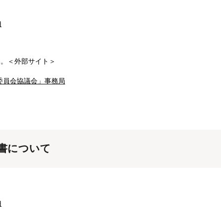
由
い。＜外部サイト＞
委員会協議会」事務局
書について
由