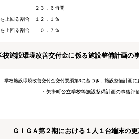
均 ２
３
．
６
時間
上回る割合 １
２
．
１
％
を上回る割合
０
．
７
％
学校施設環境改善交付金に係る施設整備計画の
学校施設環境改善交付金交付要綱第9に基づき、施設整備計画に
・
矢掛町公立学校等施設整備計画の事後評
ＧＩＧＡ第２期における１人１台端末の更