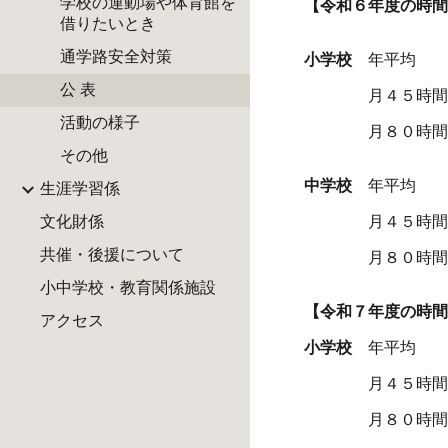
学校の運動場や体育館を
【令和６年度の時間
借りたいとき
通学路安全対策
小学校
年平均
公 表
月４５時間を上
活動の様子
月８０時間を
その他
中学校
年
生涯学習係
文化財係
月４５時間を
共催・後援について
月８０時間
小中学校・教育関係施設
【令和
７
年度の時間
アクセス
小学校
年
月４５時間を
月８０時間を