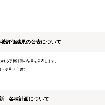
事後評価結果の公表について
おける事後評価の結果を公表します。
価（令和７年度）
新 各種計画
について