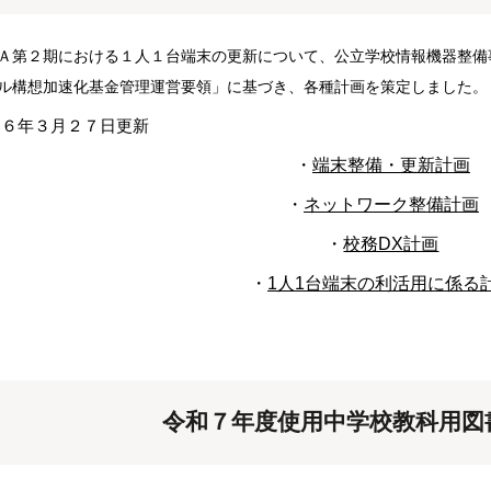
第２期における１人１台端末の更新について、公立学校情報機器整備
ル構想加速化基金管理運営要領」に基づき、各種計画を策定しました。
２６年３月２７日更新
・
端末整備・更新計画
・
ネットワーク整備計画
・
校務DX計画
・
1人1台端末の利活用に係る
令和７年度使用
中学校教科用図