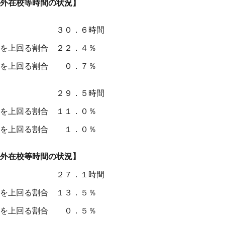
外在校等時間の状況】
 ３０．６時間
回る割合 ２２．４％
上回る割合 ０．７％
平均
２９．５
時間
上回る割合
１１
．
０
％
を上回る割合
１
．０％
外在校等時間の状況】
平均
２７
．
１
時間
上回る割合
１３
．
５
％
上回る割合 ０．
５
％