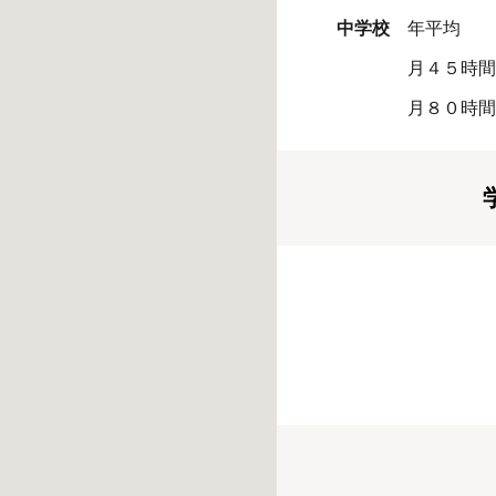
中学校
年平
月４５時間を
月８０時間