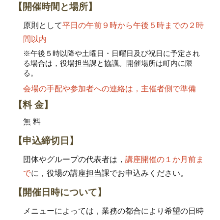
【
開催時間と場所
】
原則として
平日の午前９時から午後５時までの２時
間以内
※午後５時以降や土曜日・日曜日及び祝日に予定され
る場合は
，
役場担当課と協議。開催場所は町内に限
る。
会場の手配や参加者への連絡は，主催者側で準備
【
料 金
】
無 料
【
申込締切日
】
団体やグループの代表者は
，
講座開催の１か月前ま
で
に
，
役場の講座担当課でお申込みください。
【開催日時について】
メニューによっては
，
業務の都合により希望の日時