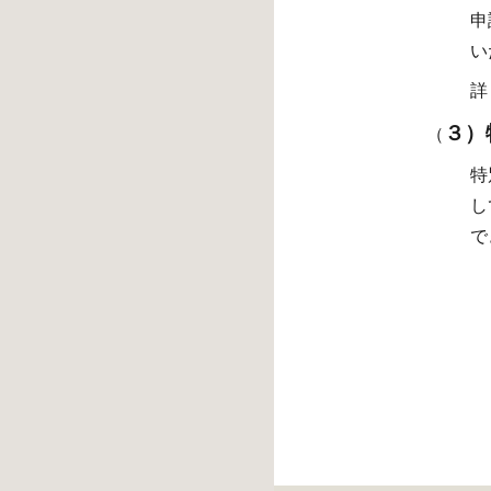
申
い
詳
３）
（
特
し
で