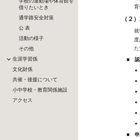
学校の運動場や体育館を
育
借りたいとき
通学路安全対策
（２）
公 表
就
活動の様子
度
た
その他
生涯学習係
■
認
文化財係
共催・後援について
小中学校・教育関係施設
アクセス
■
申