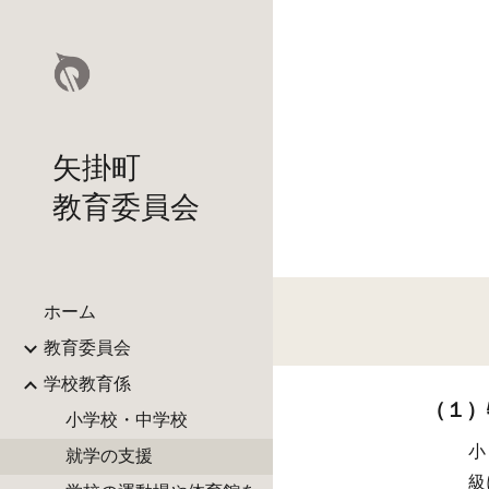
Sk
矢掛町
教育委員会
ホーム
教育委員会
学校教育係
（１）
小学校・中学校
小
就学の支援
級